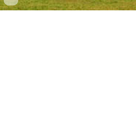
Berita Indonesia Live merangkum berita-berita teraktual dari
penjuru Tanah Air yang dikemas Lugas, Inspiratif, Variatif dan
Eduktif. Disiarkan oleh LPPL Radio Se- Indonesia, anggota
Persatuan Radio TV Publik Daerah Seluruh Indonesia
INDONESIA PERSADA.ID pada Senin - Jumat Pukul 14.00 WIB,
15.00 WITA, 16.00 WIT dan siaran tunda atau Re-airing pada
esok harinya pukul 09.00 WIB, 10.00 WITA dan 11.00 WIT
© Hak Cipta Berita Indonesia Live 2021