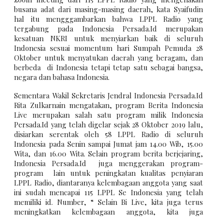
busana adat dari masing-masing daerah, kata Syaifudin
hal itu mengggambarkan bahwa LPPL Radio yang
tergabung pada Indonesia Persada.Id merupakan
kesatuan NKRI untuk menyiarkan baik di seluruh
Indonesia sesuai momentum hari Sumpah Pemuda 28
Oktober untuk menyatukan daerah yang beragam, dan
berbeda di Indonesia tetapi tetap satu sebagai bangsa,
negara dan bahasa Indonesia.
Sementara Wakil Sekretaris Jendral Indonesia Persada.Id
Rita Zulkarnain mengatakan, program Berita Indonesia
Live merupakan salah satu program milik Indonesia
Persada.Id yang telah digelar sejak 28 Oktober 2019 lalu,
disiarkan serentak oleh 58 LPPL Radio di seluruh
Indonesia pada Senin sampai Jumat jam 14.00 Wib, 15.00
Wita, dan 16.00 Wita. Selain program berita berjejaring,
Indonesia Persada.Id juga menggerakan program-
program lain untuk peningkatan kualitas penyiaran
LPPL Radio, diantaranya kelembagaan anggota yang saat
ini sudah mencapai 115 LPPL Se Indonesia yang telah
memiliki id. Number, “ Selain Bi Live, kita juga terus
meningkatkan kelembagaan anggota, kita juga