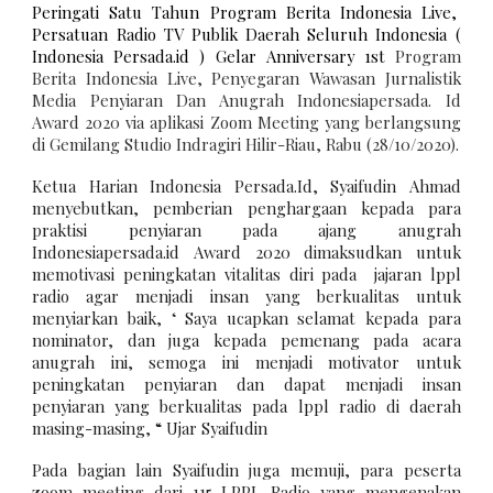
Peringati Satu Tahun Program Berita Indonesia Live,
Persatuan Radio TV Publik Daerah Seluruh Indonesia (
Indonesia Persada.id ) Gelar Anniversary 1st
Program
Berita Indonesia Live, Penyegaran Wawasan Jurnalistik
Media Penyiaran Dan Anugrah Indonesiapersada. Id
Award 2020 via aplikasi Zoom Meeting yang berlangsung
di Gemilang Studio Indragiri Hilir-Riau, Rabu (28/10/2020).
Ketua Harian Indonesia Persada.Id, Syaifudin Ahmad
menyebutkan, pemberian penghargaan kepada para
praktisi penyiaran pada ajang anugrah
Indonesiapersada.id Award 2020 dimaksudkan untuk
memotivasi peningkatan vitalitas diri pada jajaran lppl
radio agar menjadi insan yang berkualitas untuk
menyiarkan baik, ‘ Saya ucapkan selamat kepada para
nominator, dan juga kepada pemenang pada acara
anugrah ini, semoga ini menjadi motivator untuk
peningkatan penyiaran dan dapat menjadi insan
penyiaran yang berkualitas pada lppl radio di daerah
masing-masing, “ Ujar Syaifudin
Pada bagian lain Syaifudin juga memuji, para peserta
zoom meeting dari 115 LPPL Radio yang mengenakan