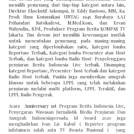
memilih pemenang dari tiap-tiap kategori antara lain,
Direktur Eksekutif Askompsi, Ir. Eddy Santoso, MM, Ka.
Prodi Ilmu Komunikasi UNTAG 1945 Surabaya A.A.I
Prihandari Satvikadewi, M.Med.Kom, dan Ervan
Wahyudin, S.Pd, Produkser Program Berita KOMPAS TV
Jakarta. Tim dewan juri memiliki kewenangan mutlak
untuk menentukan pemenang pada masing-masing
kategori yang diperlombakan yaitu, kategori lomba
Reportase Terbaik, Kategori lomba Presenter atau Host
Terbaik, dan kategori lomba Radio Host/ Penyelenggara
penyiaran Berita Indonesia Live terbaik. Disamping
kategori Reportase, Presenter/ host terbaik dan kategori
Radio Host terbaik. Panitia juga memberikan anugrah
khusus untuk beberapa LPPL yang telah melakukan
penyiaran melalui multi platform, LPPL Teraktif, dan
LPPL Radio Pengerak.
Acara
Anniversary 1st
Program Berita Indonesia Live,
Penyegaran Wawasan Jurnalistik Media Penyiaran Dan
Anugrah Indonesiapersada. Id Award 2020 juga
menghadirkan Ivan Lie Kabul ( Reporter program
infotaimen salah satu TV Swasta Nasional ) yang