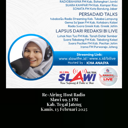
Re-Airing Host Radio
Slawi 99.3 FM
Kab. Tegal Jateng
Kamis
, 1
3
Februari 2025