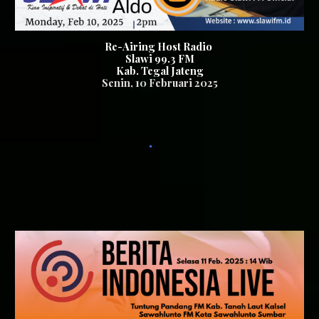
Re-Airing Host Radio
Slawi
99.3
FM
K
ab. Tegal
Jateng
Senin,
10
Februari
202
5