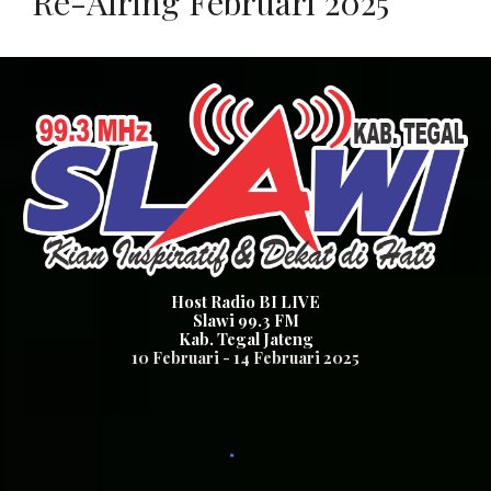
Re-Airing
Februari
202
5
Host Radio BI LIVE
Slawi 99.3
FM
K
ab. Tegal
Jateng
10
Februari
-
14
Februari
202
5