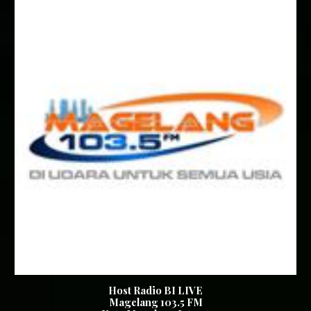
Host Radio BI LIVE
Magelang 103.5
FM