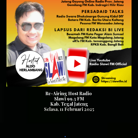
Re-Airing Host Radio
Slawi 99.3
FM
K
ab. Tegal
Jateng
Selasa,
11
Februari
202
5