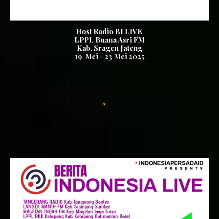
Host Radio BI LIVE
LPPL Buana Asri FM
Kab.
Sragen Jateng
1
9
Mei -
23
Mei 2025