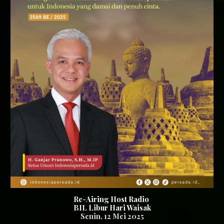
Re-Airing Host Radio
BIL Libur Hari Waisak
Senin
,
12
Mei 2025